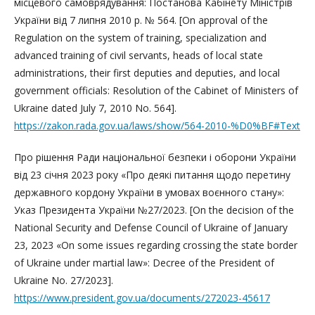
місцевого самоврядування: Постанова Кабінету Міністрів
України від 7 липня 2010 р. № 564. [On approval of the
Regulation on the system of training, specialization and
advanced training of civil servants, heads of local state
administrations, their first deputies and deputies, and local
government officials: Resolution of the Cabinet of Ministers of
Ukraine dated July 7, 2010 No. 564].
https://zakon.rada.gov.ua/laws/show/564-2010-%D0%BF#Text
Про рішення Ради національної безпеки і оборони України
від 23 січня 2023 року «Про деякі питання щодо перетину
державного кордону України в умовах воєнного стану»:
Указ Президента України №27/2023. [On the decision of the
National Security and Defense Council of Ukraine of January
23, 2023 «On some issues regarding crossing the state border
of Ukraine under martial law»: Decree of the President of
Ukraine No. 27/2023].
https://www.president.gov.ua/documents/272023-45617