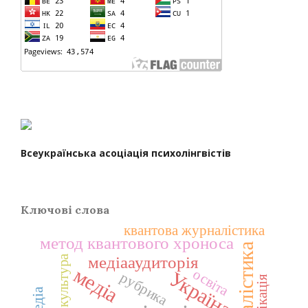
Всеукраїнська асоціація психолінгвістів
Ключові слова
квантова журналістика
метод квантового хроноса
журналістика
культура
медіааудиторія
медіа
освіта
Україна
рубрика