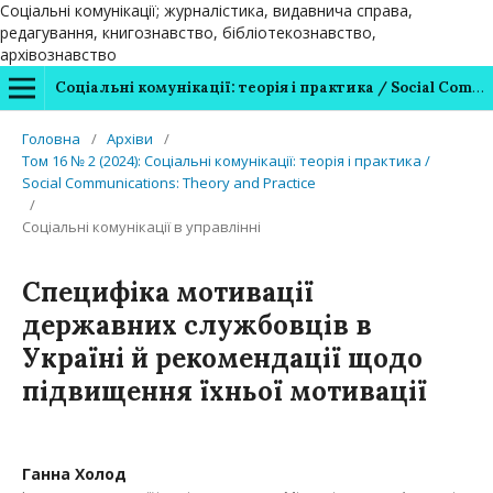
Соціальні комунікації; журналістика, видавнича справа,
редагування, книгознавство, бібліотекознавство,
архівознавство
Соціальні комунікації: теорія і практика / Social Communications: Theory and Practice
Головна
/
Архіви
/
Том 16 № 2 (2024): Соціальні комунікації: теорія і практика /
Soсial Communications: Theory and Practice
/
Соціальні комунікації в управлінні
Специфіка мотивації
державних службовців в
Україні й рекомендації щодо
підвищення їхньої мотивації
Ганна Холод