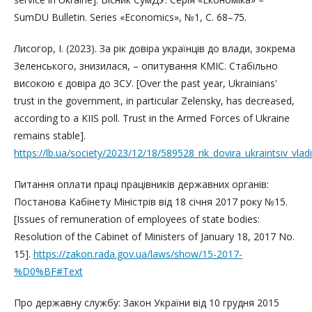
SumDU Bulletin. Series «Economics», №1, С. 68–75.
Лисогор, І. (2023). За рік довіра українців до влади, зокрема
Зеленського, знизилася, – опитування КМІС. Стабільно
високою є довіра до ЗСУ. [Over the past year, Ukrainians'
trust in the government, in particular Zelensky, has decreased,
according to a KIIS poll. Trust in the Armed Forces of Ukraine
remains stable].
https://lb.ua/society/2023/12/18/589528_rik_dovira_ukraintsiv_vlad
Питання оплати праці працівників державних органів:
Постанова Кабінету Міністрів від 18 січня 2017 року №15.
[Issues of remuneration of employees of state bodies:
Resolution of the Cabinet of Ministers of January 18, 2017 No.
15].
https://zakon.rada.gov.ua/laws/show/15-2017-
%D0%BF#Text
Про державну службу: Закон України від 10 грудня 2015