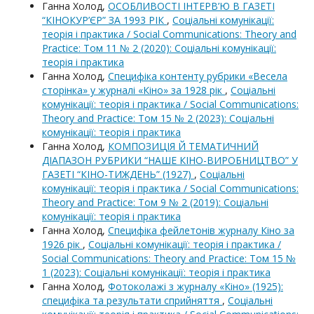
Ганна Холод,
ОСОБЛИВОСТІ ІНТЕРВ’Ю В ГАЗЕТІ
“КІНОКУР’ЄР” ЗА 1993 РІК
,
Соціальні комунікації:
теорія і практика / Social Communications: Theory and
Practice: Том 11 № 2 (2020): Соціальні комунікації:
теорія і практика
Ганна Холод,
Специфіка контенту рубрики «Весела
сторінка» у журналі «Кіно» за 1928 рік
,
Соціальні
комунікації: теорія і практика / Social Communications:
Theory and Practice: Том 15 № 2 (2023): Соціальні
комунікації: теорія і практика
Ганна Холод,
КОМПОЗИЦІЯ Й ТЕМАТИЧНИЙ
ДІАПАЗОН РУБРИКИ “НАШЕ КІНО-ВИРОБНИЦТВО” У
ГАЗЕТІ “КІНО-ТИЖДЕНЬ” (1927)
,
Соціальні
комунікації: теорія і практика / Social Communications:
Theory and Practice: Том 9 № 2 (2019): Соціальні
комунікації: теорія і практика
Ганна Холод,
Специфіка фейлетонів журналу Кіно за
1926 рік
,
Соціальні комунікації: теорія і практика /
Social Communications: Theory and Practice: Том 15 №
1 (2023): Соціальні комунікації: теорія і практика
Ганна Холод,
Фотоколажі з журналу «Кіно» (1925):
специфіка та результати сприйняття
,
Соціальні