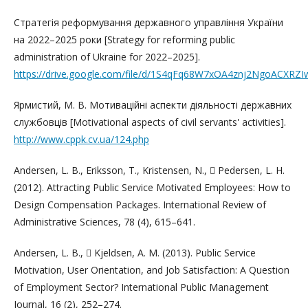
Стратегія реформування державного управління України
на 2022–2025 роки [Strategy for reforming public
administration of Ukraine for 2022–2025].
https://drive.google.com/file/d/1S4qFq68W7xOA4znj2NgoACXRZ
Ярмистий, М. В. Мотиваційні аспекти діяльності державних
службовців [Motivational aspects of civil servants' activities].
http://www.cppk.cv.ua/124.php
Andersen, L. B., Eriksson, T., Kristensen, N.,  Pedersen, L. H.
(2012). Attracting Public Service Motivated Employees: How to
Design Compensation Packages. International Review of
Administrative Sciences, 78 (4), 615–641.
Andersen, L. B.,  Kjeldsen, A. M. (2013). Public Service
Motivation, User Orientation, and Job Satisfaction: A Question
of Employment Sector? International Public Management
Journal, 16 (2), 252–274.