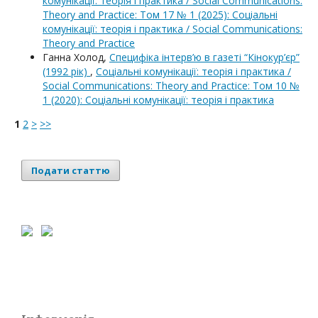
комунікації: теорія і практика / Social Communications:
Theory and Practice: Том 17 № 1 (2025): Соціальні
комунікації: теорія і практика / Social Communications:
Theory and Practice
Ганна Холод,
Специфіка інтерв’ю в газеті “Кінокур’єр”
(1992 рік)
,
Соціальні комунікації: теорія і практика /
Social Communications: Theory and Practice: Том 10 №
1 (2020): Соціальні комунікації: теорія і практика
1
2
>
>>
Подати статтю