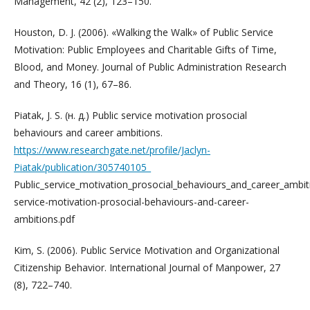
Management, 42 (2), 123–150.
Houston, D. J. (2006). «Walking the Walk» of Public Service
Motivation: Public Employees and Charitable Gifts of Time,
Blood, and Money. Journal of Public Administration Research
and Theory, 16 (1), 67–86.
Piatak, J. S. (н. д.) Public service motivation prosocial
behaviours and career ambitions.
https://www.researchgate.net/profile/Jaclyn-
Piatak/publication/305740105_
Public_service_motivation_prosocial_behaviours_and_career_ambi
service-motivation-prosocial-behaviours-and-career-
ambitions.pdf
Kim, S. (2006). Public Service Motivation and Organizational
Citizenship Behavior. International Journal of Manpower, 27
(8), 722–740.