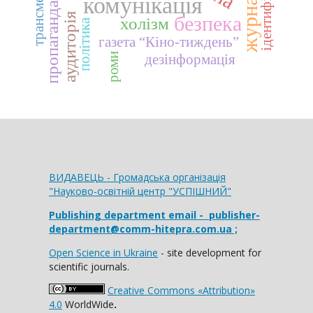
ідентифікація
трансмедіа
комунікація
пропаганда
аудиторія
безпека
холізм
політика
газета “Кіно-тиждень”
роми
дезінформація
ВИДАВЕЦЬ - Громадська організація
"Науково-освітній центр "УСПІШНИЙ"
Publishing department email
- publisher-
department@comm-hitepra.com.ua ;
Open Science in Ukraine
- site development for
scientific journals.
Creative Commons «Attribution»
4.0
WorldWide
.