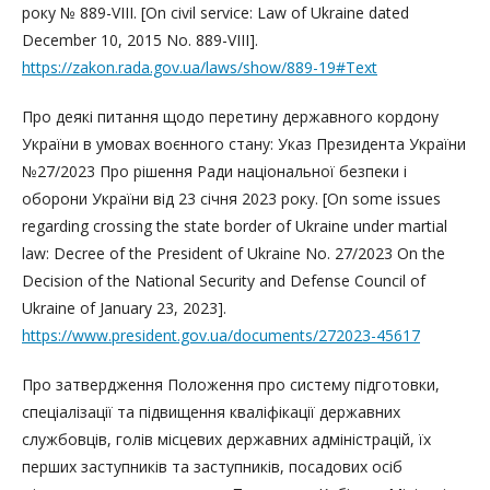
року № 889-VIII. [On civil service: Law of Ukraine dated
December 10, 2015 No. 889-VIII].
https://zakon.rada.gov.ua/laws/show/889-19#Text
Про деякі питання щодо перетину державного кордону
України в умовах воєнного стану: Указ Президента України
№27/2023 Про рішення Ради національної безпеки і
оборони України від 23 січня 2023 року. [On some issues
regarding crossing the state border of Ukraine under martial
law: Decree of the President of Ukraine No. 27/2023 On the
Decision of the National Security and Defense Council of
Ukraine of January 23, 2023].
https://www.president.gov.ua/documents/272023-45617
Про затвердження Положення про систему підготовки,
спеціалізації та підвищення кваліфікації державних
службовців, голів місцевих державних адміністрацій, їх
перших заступників та заступників, посадових осіб