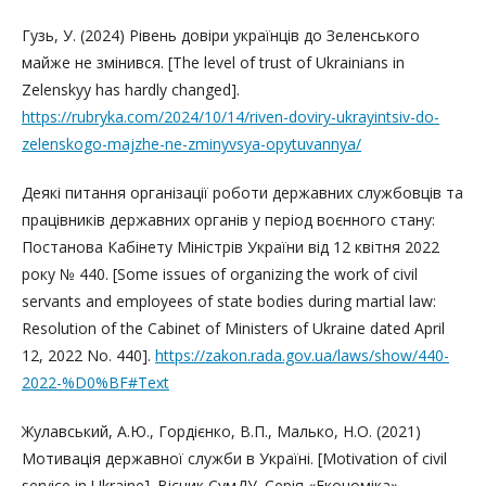
Гузь, У. (2024) Рівень довіри українців до Зеленського
майже не змінився. [The level of trust of Ukrainians in
Zelenskyy has hardly changed].
https://rubryka.com/2024/10/14/riven-doviry-ukrayintsiv-do-
zelenskogo-majzhe-ne-zminyvsya-opytuvannya/
Деякі питання організації роботи державних службовців та
працівників державних органів у період воєнного стану:
Постанова Кабінету Міністрів України від 12 квітня 2022
року № 440. [Some issues of organizing the work of civil
servants and employees of state bodies during martial law:
Resolution of the Cabinet of Ministers of Ukraine dated April
12, 2022 No. 440].
https://zakon.rada.gov.ua/laws/show/440-
2022-%D0%BF#Text
Жулавський, А.Ю., Гордієнко, В.П., Малько, Н.О. (2021)
Мотивація державної служби в Україні. [Motivation of civil
service in Ukraine]. Вісник СумДУ. Серія «Економіка» –