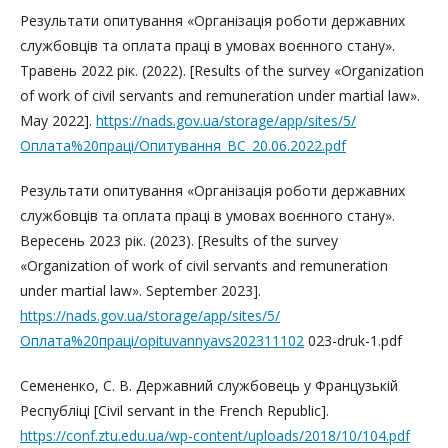
Результати опитування «Організація роботи державних
службовців та оплата праці в умовах воєнного стану».
Травень 2022 рік. (2022). [Results of the survey «Organization
of work of civil servants and remuneration under martial law».
May 2022].
https://nads.gov.ua/storage/app/sites/5/
Оплата%20праці/Опитування_ВС_20.06.2022.pdf
Результати опитування «Організація роботи державних
службовців та оплата праці в умовах воєнного стану».
Вересень 2023 рік. (2023). [Results of the survey
«Organization of work of civil servants and remuneration
under martial law». September 2023].
https://nads.gov.ua/storage/app/sites/5/
Оплата%20праці/opituvannyavs202311102
023-druk-1.pdf
Cемененко, С. В. Державний службовець у Французькій
Республіці [Civil servant in the French Republic].
https://conf.ztu.edu.ua/wp-content/uploads/2018/10/104.pdf