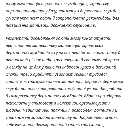
тему «мотивація державних службовців», українську
нормативно-правову базу, пов’язану з державною службою,
сучасні українські реалії й запропоновано рекомендації для
підвищення мотивації державних службовців.
Результати дослідження дають змогу констатувати
недостатню матеріальну мотивацію українських
державних службовців у сучасних реаліях воєнного стану й
активізації різних видів криз, зокрема й економічної кризи.
З огляду на це для уникнення кадрової кризи в державній
службі треба приділяти увагу активізації трудової,
статусної, стимулювальної мотивацій. К
ерівник державної
служби повинен створювати комфортні умови для роботи
й саморозвитку державних службовців, дбати про здорову
психологічну атмосферу в колективі, організовувати
щоденні медитативні практики, розроблені фахівцями й
упроваджені за згодою колективу на добровільній основі,
забезпечувати демократичний стиль спілкування,