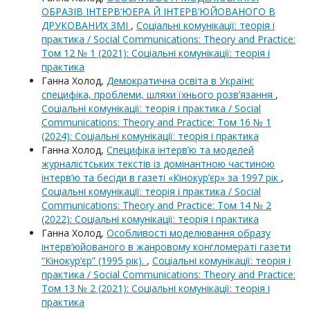
ОБРАЗІВ ІНТЕРВ’ЮЕРА Й ІНТЕРВ’ЮЙОВАНОГО В
ДРУКОВАНИХ ЗМІ
,
Соціальні комунікації: теорія і
практика / Social Communications: Theory and Practice:
Том 12 № 1 (2021): Соціальні комунікації: теорія і
практика
Ганна Холод,
Демократична освіта в Україні:
специфіка, проблеми, шляхи їхнього розв’язання
,
Соціальні комунікації: теорія і практика / Social
Communications: Theory and Practice: Том 16 № 1
(2024): Соціальні комунікації: теорія і практика
Ганна Холод,
Специфіка інтерв’ю та моделей
журналістських текстів із домінантною частиною
інтерв’ю та бесіди в газеті «Кінокур’єр» за 1997 рік
,
Соціальні комунікації: теорія і практика / Social
Communications: Theory and Practice: Том 14 № 2
(2022): Соціальні комунікації: теорія і практика
Ганна Холод,
Особливості моделювання образу
інтерв’юйованого в жанровому конгломераті газети
“Кінокур’єр” (1995 рік).
,
Соціальні комунікації: теорія і
практика / Social Communications: Theory and Practice:
Том 13 № 2 (2021): Соціальні комунікації: теорія і
практика