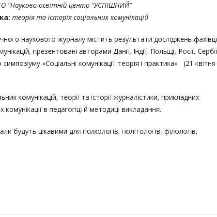
ГО “Науково-освітній центр “УСПІШНИЙ”
ка:
теорія та історія соціальних комунікацій
чного наукового журналу містить результати досліджень фахівці
унікацій, презентовані авторами Данії, Індії, Польщі, Росії, Сербії
импозіуму «Соціальні комунікації: теорія і практика» (21 квітня
ьних комунікацій, теорії та історії журналістики, прикладних
х комунікації в педагогіці й методиці викладання.
іали будуть цікавими для психологів, політологів, філологів,