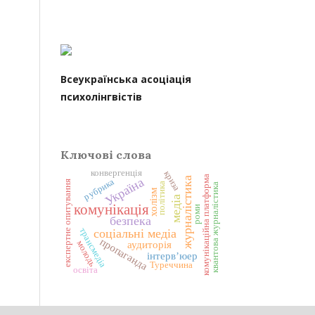
Всеукраїнська асоціація
психолінгвістів
Ключові слова
конвергенція
криза
комунікаційна платформа
Україна
журналістика
рубрика
експертне опитування
політика
квантова журналістика
холізм
медіа
комунікація
роми
безпека
трансмедіа
соціальні медіа
пропаганда
аудиторія
молодь
інтерв’юер
Туреччина
освіта