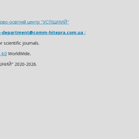
ково-освітній центр "УСПІШНИЙ"
r-department@comm-hitepra.com.ua ;
 scientific journals.
 4.0
WorldWide
.
ІШНИЙ" 2020-2026.