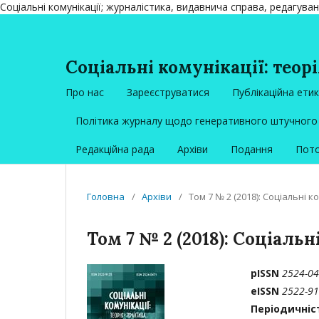
Соціальні комунікації; журналістика, видавнича справа, редагува
Соціальні комунікації: теорі
Про нас
Зареєструватися
Публікаційна ети
Політика журналу щодо генеративного штучного 
Редакційна рада
Архіви
Подання
Пото
Головна
/
Архіви
/
Том 7 № 2 (2018): Соціальні к
Том 7 № 2 (2018): Соціальн
рISSN
2524-04
eISSN
2522-912
Періодичні