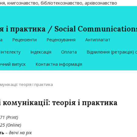
ння, книгознавство, бібліотекознавство, архівознавство
я і практика / Social Communications
ка
Рецензенти
Рецензування
Антиплагіат
інтелекту
Індексація
Оплата
Відхилення (ретракція) 
чний випуск
Контактна інформація
омунікації: теорія і практика
і комунікації: теорія і практика
71 (Print)
5 (Online)
сть
– двічі на рік