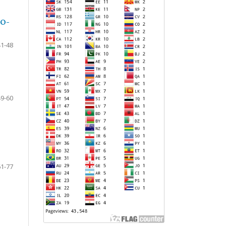
НО-
41-48
49-60
61-77