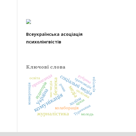
Всеукраїнська асоціація
психолінгвістів
Ключові слова
пропаганда
соціальні медіа
рубрика
освіта
трансмедіа
культура
безпека
аудиторія
мас-медіа
конвергенція
роми
медіа
Україна
політика
комунікація
холізм
криза
Туреччина
колаборація
журналістика
молодь