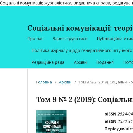
Соціальні комунікації; журналістика, видавнича справа, редагува
Соціальні комунікації: теорі
Про нас
Зареєструватися
Публікаційна ети
Політика журналу щодо генеративного штучного 
Редакційна рада
Архіви
Подання
Пото
Головна
/
Архіви
/
Том 9 № 2 (2019): Соціальні к
Том 9 № 2 (2019): Соціальн
рISSN
2524-04
eISSN
2522-912
Періодичні