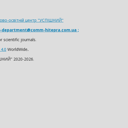
ково-освітній центр "УСПІШНИЙ"
r-department@comm-hitepra.com.ua ;
 scientific journals.
 4.0
WorldWide
.
ІШНИЙ" 2020-2026.