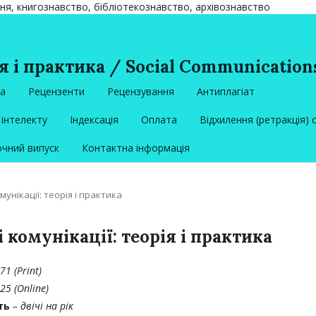
ння, книгознавство, бібліотекознавство, архівознавство
я і практика / Social Communications
ка
Рецензенти
Рецензування
Антиплагіат
інтелекту
Індексація
Оплата
Відхилення (ретракція) 
чний випуск
Контактна інформація
омунікації: теорія і практика
і комунікації: теорія і практика
71 (Print)
5 (Online)
сть
– двічі на рік