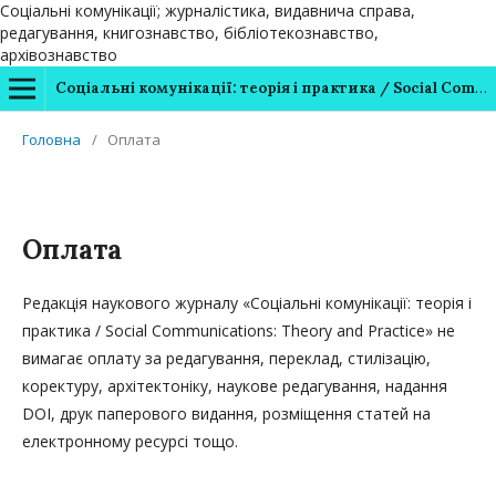
Соціальні комунікації; журналістика, видавнича справа,
редагування, книгознавство, бібліотекознавство,
архівознавство
Соціальні комунікації: теорія і практика / Social Communications: Theory and Practice
Головна
/
Оплата
Оплата
Редакція наукового журналу «Соціальні комунікації: теорія і
практика / Social Communications: Theory and Practice» не
вимагає оплату за редагування, переклад, стилізацію,
коректуру, архітектоніку, наукове редагування, надання
DOI, друк паперового видання, розміщення статей на
електронному ресурсі тощо.