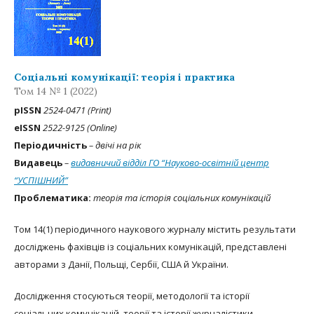
Соціальні комунікації: теорія і практика
Том 14 № 1 (2022)
рISSN
2524-0471 (Print)
eISSN
2522-9125 (Online)
Періодичність
– двічі на рік
Видавець
–
видавничий відділ ГО “Науково-освітній центр
“УСПІШНИЙ”
Проблематика:
теорія та історія соціальних комунікацій
Том 14(1) періодичного наукового журналу містить результати
досліджень фахівців із соціальних комунікацій, представлені
авторами з Данії, Польщі, Сербії, США й України.
Дослідження стосуються теорії, методології та історії
соціальних комунікацій, теорії та історії журналістики,