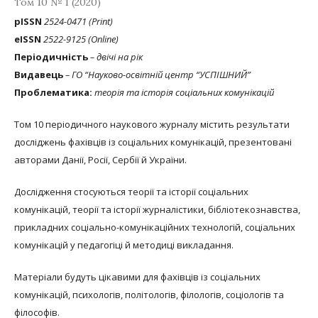
Том 10 № 1 (2020)
рISSN
2524-0471 (Print)
eISSN
2522-9125 (Online)
Періодичність
– двічі на рік
Видавець
– ГО “Науково-освітній центр “УСПІШНИЙ”
Проблематика:
теорія та історія соціальних комунікацій
Том 10 періодичного наукового журналу містить результати
досліджень фахівців із соціальних комунікацій, презентовані
авторами Данії, Росії, Сербії й України.
Дослідження стосуються теорії та історії соціальних
комунікацій, теорії та історії журналістики, бібліотекознавства,
прикладних соціально-комунікаційних технологій, соціальних
комунікацій у педагогіці й методиці викладання.
Матеріали будуть цікавими для фахівців із соціальних
комунікацій, психологів, політологів, філологів, соціологів та
філософів.