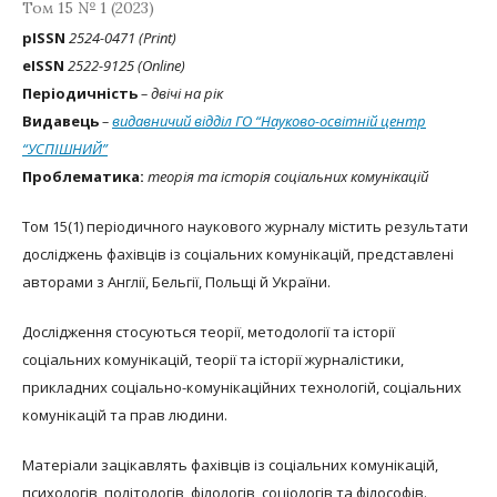
Том 15 № 1 (2023)
рISSN
2524-0471 (Print)
eISSN
2522-9125 (Online)
Періодичність
– двічі на рік
Видавець
–
видавничий відділ ГО “Науково-освітній центр
“УСПІШНИЙ”
Проблематика:
теорія та історія соціальних комунікацій
Том 15(1) періодичного наукового журналу містить результати
досліджень фахівців із соціальних комунікацій, представлені
авторами з Англії, Бельгії, Польщі й України.
Дослідження стосуються теорії, методології та історії
соціальних комунікацій, теорії та історії журналістики,
прикладних соціально-комунікаційних технологій, соціальних
комунікацій та прав людини.
Матеріали зацікавлять фахівців із соціальних комунікацій,
психологів, політологів, філологів, соціологів та філософів.