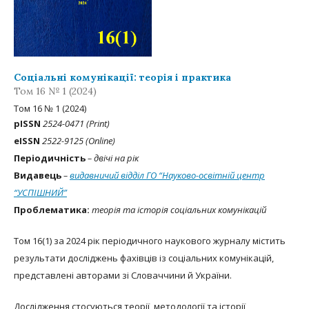
Соціальні комунікації: теорія і практика
Том 16 № 1 (2024)
Том 16 № 1 (2024)
рISSN
2524-0471 (Print)
eISSN
2522-9125 (Online)
Періодичність
– двічі на рік
Видавець
–
видавничий відділ ГО “Науково-освітній центр
“УСПІШНИЙ”
Проблематика:
теорія та історія соціальних комунікацій
Том 16(1) за 2024 рік періодичного наукового журналу містить
результати досліджень фахівців із соціальних комунікацій,
представлені авторами зі Словаччини й України.
Дослідження стосуються теорії, методології та історії