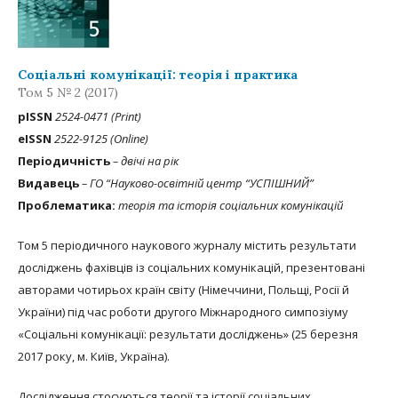
Соціальні комунікації: теорія і практика
Том 5 № 2 (2017)
рISSN
2524-0471 (Print)
eISSN
2522-9125 (Online)
Періодичність
– двічі на рік
Видавець
– ГО “Науково-освітній центр “УСПІШНИЙ”
Проблематика:
теорія та історія соціальних комунікацій
Том 5 періодичного наукового журналу містить результати
досліджень фахівців із соціальних комунікацій, презентовані
авторами чотирьох країн світу (Німеччини, Польщі, Росії й
України) під час роботи другого Міжнародного симпозіуму
«Соціальні комунікації: результати досліджень» (25 березня
2017 року, м. Київ, Україна).
Дослідження стосуються теорії та історії соціальних