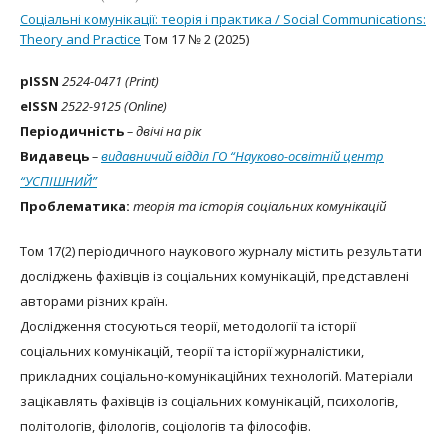
Соціальні комунікації: теорія і практика / Social Communications:
Theory and Practice
Том 17 № 2 (2025)
рISSN
2524-0471 (Print)
eISSN
2522-9125 (Online)
Періодичність
– двічі на рік
Видавець
–
видавничий відділ ГО “Науково-освітній центр
“УСПІШНИЙ”
Проблематика:
теорія та історія соціальних комунікацій
Том 17(2) періодичного наукового журналу містить результати
досліджень фахівців із соціальних комунікацій, представлені
авторами різних країн.
Дослідження стосуються теорії, методології та історії
соціальних комунікацій, теорії та історії журналістики,
прикладних соціально-комунікаційних технологій. Матеріали
зацікавлять фахівців із соціальних комунікацій, психологів,
політологів, філологів, соціологів та філософів.