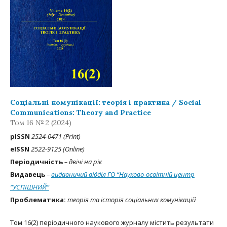
Соціальні комунікації: теорія і практика / Soсial
Communications: Theory and Practice
Том 16 № 2 (2024)
рISSN
2524-0471 (Print)
eISSN
2522-9125 (Online)
Періодичність
– двічі на рік
Видавець
–
видавничий відділ ГО “Науково-освітній центр
“УСПІШНИЙ”
Проблематика:
теорія та історія соціальних комунікацій
Том 16(2) періодичного наукового журналу містить результати