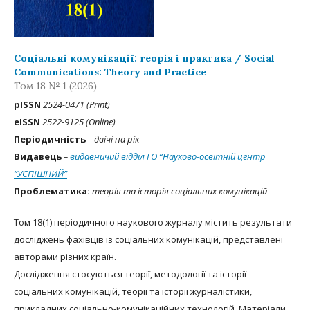
Соціальні комунікації: теорія і практика / Social
Communications: Theory and Practice
Том 18 № 1 (2026)
рISSN
2524-0471 (Print)
eISSN
2522-9125 (Online)
Періодичність
– двічі на рік
Видавець
–
видавничий відділ ГО “Науково-освітній центр
“УСПІШНИЙ”
Проблематика:
теорія та історія соціальних комунікацій
Том 18(1) періодичного наукового журналу містить результати
досліджень фахівців із соціальних комунікацій, представлені
авторами різних країн.
Дослідження стосуються теорії, методології та історії
соціальних комунікацій, теорії та історії журналістики,
прикладних соціально-комунікаційних технологій. Матеріали