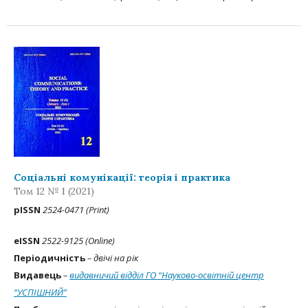
Соціальні комунікації: теорія і практика
Том 12 № 1 (2021)
рISSN
2524-04
71 (Print)
eISSN
2522-9125 (Online)
Періодичність
– двічі на рік
Видавець
–
видавничий відділ ГО “Науково-освітній центр
“УСПІШНИЙ”