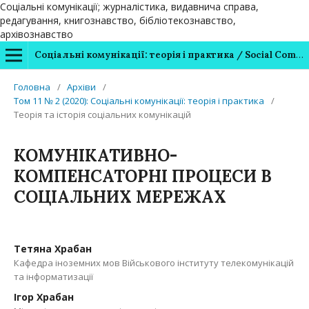
Соціальні комунікації; журналістика, видавнича справа,
редагування, книгознавство, бібліотекознавство,
архівознавство
Соціальні комунікації: теорія і практика / Social Communications: Theory and Practice
Головна
/
Архіви
/
Том 11 № 2 (2020): Соціальні комунікації: теорія і практика
/
Теорія та історія соціальних комунікацій
КОМУНІКАТИВНО-
КОМПЕНСАТОРНІ ПРОЦЕСИ В
СОЦІАЛЬНИХ МЕРЕЖАХ
Тетяна Храбан
Кафедра іноземних мов Військового інституту телекомунікацій
та інформатизації
Ігор Храбан