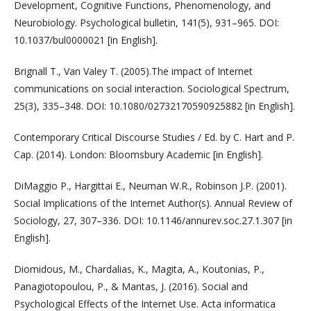
Development, Cognitive Functions, Phenomenology, and
Neurobiology. Psychological bulletin, 141(5), 931–965. DOI:
10.1037/bul0000021 [in English].
Brignall T., Van Valey T. (2005).The impact of Internet
communications on social interaction. Sociological Spectrum,
25(3), 335–348. DOI: 10.1080/02732170590925882 [in English].
Contemporary Critical Discourse Studies / Ed. by C. Hart and P.
Cap. (2014). London: Bloomsbury Academic [in English].
DiMaggio P., Hargittai E., Neuman W.R., Robinson J.P. (2001).
Social Implications of the Internet Author(s). Annual Review of
Sociology, 27, 307–336. DOI: 10.1146/annurev.soc.27.1.307 [in
English].
Diomidous, M., Chardalias, K., Magita, A., Koutonias, P.,
Panagiotopoulou, P., & Mantas, J. (2016). Social and
Psychological Effects of the Internet Use. Acta informatica