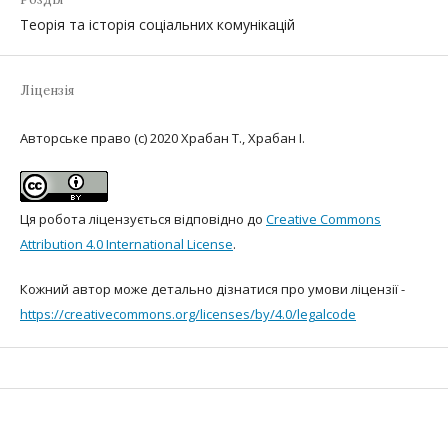
Теорія та історія соціальних комунікацій
Ліцензія
Авторське право (c) 2020 Храбан Т., Храбан І.
Ця робота ліцензується відповідно до
Creative Commons
Attribution 4.0 International License
.
Кожний автор може детально дізнатися про умови ліцензії -
https://creativecommons.org/licenses/by/4.0/leg
alcode