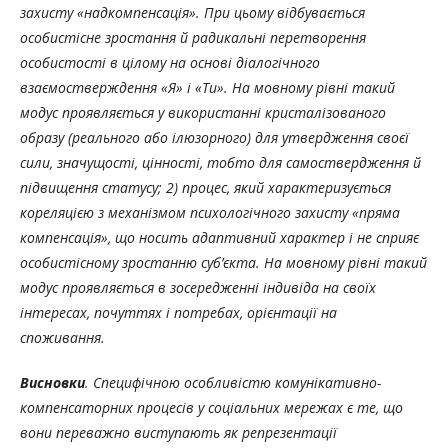
захисту «надкомпенсація». При цьому відбувається
особистісне зростання й радикальні перетворення
особистості в цілому на основі діалогічного
взаємостверждення «Я» і «Ти». На мовному рівні такий
модус проявляється у використанні кристалізованого
образу (реального або ілюзорного) для утвердження своєї
сили, значущості, цінності, тобто для самоствердження й
підвищення статусу; 2) процес, який характеризується
кореляцією з механізмом психологічного захисту «пряма
компенсація», що носить адаптивний характер і не сприяє
особистісному зростанню суб
’
єкта. На мовному рівні такий
модус проявляється в зосередженні індивіда на своїх
інтересах, почуттях і потребах, орієнтації на
споживання.
Висновки
. Специфічною особливістю комунікативно-
компенсаторних процесів у соціальних мережах є те, що
вони переважно виступають як репрезентації