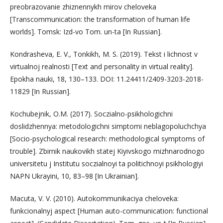
preobrazovanie zhiznennykh mirov cheloveka
[Transcommunication: the transformation of human life
worlds]. Tomsk: Izd-vo Tom. un-ta [In Russian].
Kondrasheva, E. V., Tonkikh, M. S. (2019). Tekst i lichnost v
virtualnoj realnosti [Text and personality in virtual reality].
Epokha nauki, 18, 130–133. DOI: 11.24411/2409-3203-2018-
11829 [In Russian].
Kochubejnik, O.M. (2017). Soczialno-psikhologichni
doslidzhennya: metodologichni simptomi neblagopoluchchya
[Socio-psychological research: methodological symptoms of
trouble]. Zbirnik naukovikh statej Kiyivskogo mizhnarodnogo
universitetu j Institutu soczialnoyi ta politichnoyi psikhologiyi
NAPN Ukrayini, 10, 83–98 [In Ukrainian].
Macuta, V. V. (2010). Autokommunikaciya cheloveka:
funkcionalnyj aspect [Human auto-communication: functional