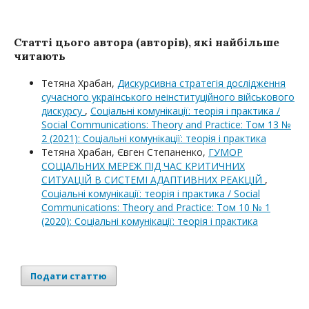
Статті цього автора (авторів), які найбільше
читають
Тетяна Храбан,
Дискурсивна стратегія дослідження
сучасного українського неінституційного військового
дискурсу
,
Соціальні комунікації: теорія і практика /
Social Communications: Theory and Practice: Том 13 №
2 (2021): Соціальні комунікації: теорія і практика
Тетяна Храбан, Євген Степаненко,
ГУМОР
СОЦІАЛЬНИХ МЕРЕЖ ПІД ЧАС КРИТИЧНИХ
СИТУАЦІЙ В СИСТЕМІ АДАПТИВНИХ РЕАКЦІЙ
,
Соціальні комунікації: теорія і практика / Social
Communications: Theory and Practice: Том 10 № 1
(2020): Соціальні комунікації: теорія і практика
Подати статтю