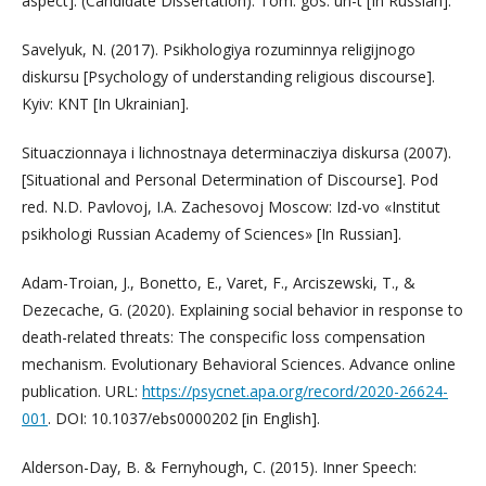
aspect]. (Candidate Dissertation). Tom. gos. un-t [In Russian].
Savelyuk, N. (2017). Psikhologiya rozuminnya religijnogo
diskursu [Psychology of understanding religious discourse].
Kyiv: KNT [In Ukrainian].
Situaczionnaya i lichnostnaya determinacziya diskursa (2007).
[Situational and Personal Determination of Discourse]. Pod
red. N.D. Pavlovoj, I.A. Zachesovoj Moscow: Izd-vo «Institut
psikhologi Russian Academy of Sciences» [In Russian].
Adam-Troian, J., Bonetto, E., Varet, F., Arciszewski, T., &
Dezecache, G. (2020). Explaining social behavior in response to
death-related threats: The conspecific loss compensation
mechanism. Evolutionary Behavioral Sciences. Advance online
publication. URL:
https://psycnet.apa.org/record/2020-26624-
001
. DOI: 10.1037/ebs0000202 [in English].
Alderson-Day, B. & Fernyhough, C. (2015). Inner Speech: