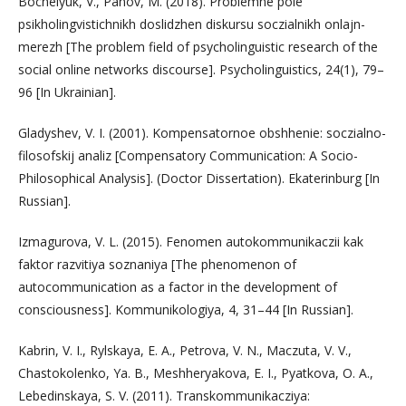
Bochelyuk, V., Panov, M. (2018). Problemne pole
psikholingvistichnikh doslidzhen diskursu soczialnikh onlajn-
merezh [The problem field of psycholinguistic research of the
social online networks discourse]. Psycholinguistics, 24(1), 79–
96 [In Ukrainian].
Gladyshev, V. I. (2001). Kompensatornoe obshhenie: soczialno-
filosofskij analiz [Compensatory Communication: A Socio-
Philosophical Analysis]. (Doctor Dissertation). Ekaterinburg [In
Russian].
Izmagurova, V. L. (2015). Fenomen autokommunikaczii kak
faktor razvitiya soznaniya [The phenomenon of
autocommunication as a factor in the development of
consciousness]. Kommunikologiya, 4, 31–44 [In Russian].
Kabrin, V. I., Rylskaya, E. A., Petrova, V. N., Maczuta, V. V.,
Chastokolenko, Ya. B., Meshheryakova, E. I., Pyatkova, O. A.,
Lebedinskaya, S. V. (2011). Transkommunikacziya: