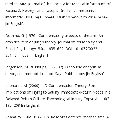
medica: AIM: journal of the Society for Medical Informatics of
Bosnia & Herzegovina: casopis Drustva za medicinsku
informatiku BiH, 24(1), 66–68. DOI: 10.5455/aim.2016.24.66-68
[in English].
Domino, G. (1976). Compensatory aspects of dreams: An
empirical test of Jung's theory. Journal of Personality and
Social Psychology, 34(4), 658–662. DOI: 10.1037/0022-
3514.34.4.658 [in English].
Jorgensen, M., & Phillips, L. (2002). Discourse analysis as
theory and method. London: Sage Publications [in English].
Leonard L.M. (2000). I–D Compensation Theory: Some
Implications of Trying to Satisfy Immediate-Return Needs in a
Delayed-Return Culture. Psychological Inquiry Copyright, 10(3),
195–208 [in English].
Zhang, W., Guo, B. (2017). Resolving defence mechanisms: A