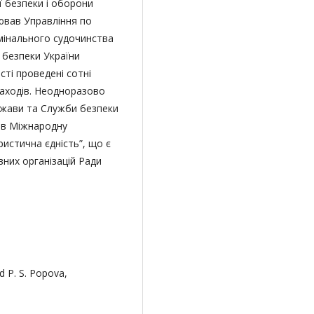
 безпеки і оборони
олював Управління по
имінального судочинства
 безпеки України
сті проведені сотні
заходів. Неодноразово
ржави та Служби безпеки
лив Міжнародну
истична єдність”, що є
них організацій Ради
d P. S. Popova,