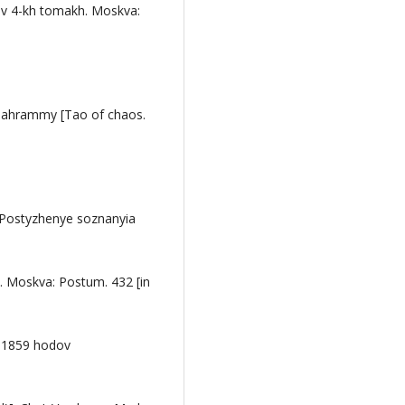
 v 4-kh tomakh. Moskva:
neahrammy [Tao of chaos.
 Postyzhenye soznanyia
. Moskva: Postum. 432 [in
–1859 hodov