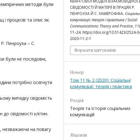
КВАНТОВОЇ МОДЕЛІ ВЗАЄМОВІДНОС
 емпіричних методів були
СВІДОМОСТІ Й МАТЕРІЇ В ПРАЦЯХ Р.
ПЕНРОУЗА Й С. ХАМЕРОФФА.
Соціальн
 і процесів та опис як
комунікації: теорія і практика / Social
Communications: Theory and Practice
,
11
11–24. https://doi.org/10.51423/2524-0
2020-11-2-1
Р. Пенроуза – С.
Формати цитування
ри були не послідовні,
Номер
Том 11 № 2 (2020): Соціальні
людини потрібно осягнути
комунікації: теорія і практика
ьому випадку свідомість
Розділ
Теорія та історія соціальних
н до свідомості клітин.
комунікацій
, незважаючи на повагу
Ліцензія