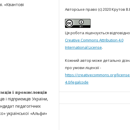
і. «Квантові
Авторське право (c) 2020 Крутов В.
Ця робота ліцензується відповідно
Creative Commons Attribution 4.0
International License
.
Кожний автор може детально дізн
про умови ліцензії -
https://creativecommons.org/license
4.0/leg
alcode
мців і промисловців
в і підприємців України,
ндидат педагогічних
ко» української «Альфи»