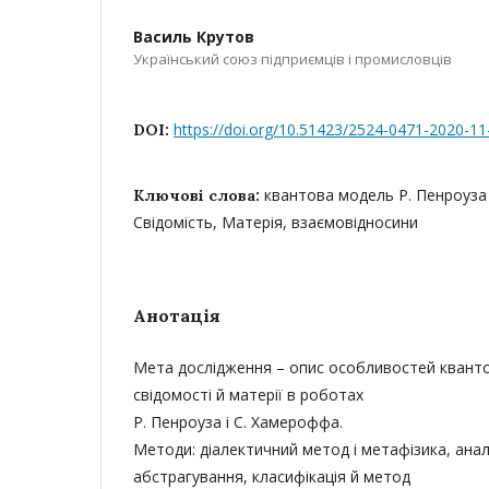
Василь Крутов
Український союз підприємців і промисловців
https://doi.org/10.51423/2524-0471-2020-11
DOI:
квантова модель Р. Пенроуза
Ключові слова:
Свідомість, Матерія, взаємовідносини
Анотація
Мета дослідження – опис особливостей кванто
свідомості й матерії в роботах
Р. Пенроуза і С. Хамероффа.
Методи: діалектичний метод і метафізика, аналі
абстрагування, класифікація й метод