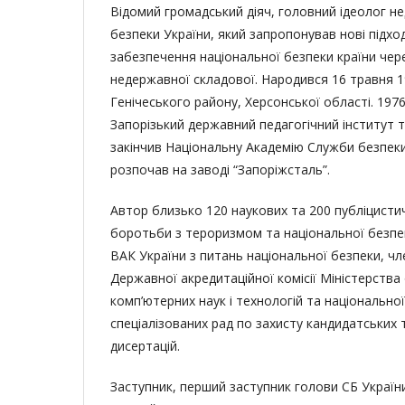
Відомий громадський діяч, головний ідеолог н
безпеки України, який запропонував нові підх
забезпечення національної безпеки країни чер
недержавної складової. Народився 16 травня 19
Генічеського району, Херсонської області. 1976 
Запорізький державний педагогічний інститут та
закінчив Національну Академію Служби безпеки
розпочав на заводі “Запоріжсталь”.
Автор близько 120 наукових та 200 публіцисти
боротьби з тероризмом та національної безпек
ВАК України з питань національної безпеки, чл
Державної акредитаційної комісії Міністерства о
комп’ютерних наук і технологій та національної
спеціалізованих рад по захисту кандидатських 
дисертацій.
Заступник, перший заступник голови СБ України 