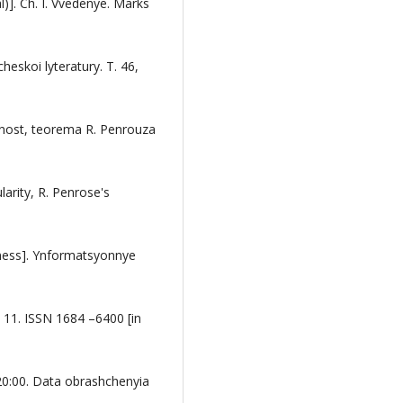
l)]. Ch. I. Vvedenye. Marks
eskoi lyteratury. T. 46,
rnost, teorema R. Penrouza
arity, R. Penrose's
sness]. Ynformatsyonnye
. 11. ISSN 1684 –6400 [in
20:00. Data obrashchenyia