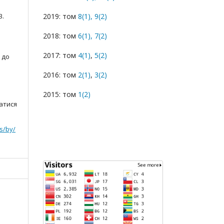
В.
2019: том
8(1),
9(2)
2018: том
6(1),
7(2)
2017: том
4(1)
,
5(2)
 до
2016: том
2(1)
,
3(2)
2015: том
1(2)
атися
s/by/