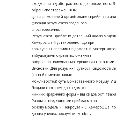
сходження від абстрактного до конкретного. З
обрані спостереження як
цілеспрямоване й організоване сприйняття явищ
фіксація результатів згаданого
спостереження.
Результати. Зроблено детальний аналіз моделі 
Хамероффа й установлено, що при
трактуванні взаємин Свідомості й Матерії авто
вибудовуючи окремі положення з
опорою на приховані матеріалістичні атавізми.
Висновки. Для розуміння сутності свідомості 
(хоча б в межах наших
можливостей) суть Божественного Розуму. У ц
Людини є ключем до свідомості
нижчих ієрархічних форм – від свідомості твари
Разом із тим, якщо ми приймаємо за
основу модель Р. Пенроуза – С. Хамероффа, то
до цих учених, зрозуміти сутність