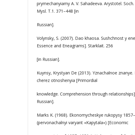
prymechanyiamy A. V. Sahadeeva. Arystotel. Soch.
Mysl. T.1. 371–448 [in
Russian].
Volynsky, S. (2007). Dao khaosa. Sushchnost y e
Essence and Eneagrams]. Starklait. 256
[in Russian].
Kuynsy, Krystyan De (2013). Yznachalnoe znanye.
cherez otnoshenyia [Primordial
knowledge. Comprehension through relationships]
Russian].
Marks K. (1968). Ekonomycheskye rukopysy 1857
(pervonachalnyi varyant «Kapytala») [Economic