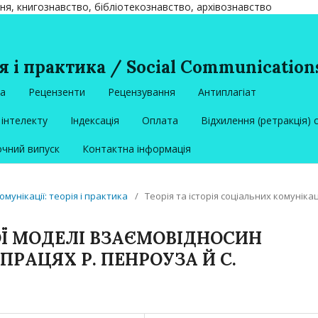
ння, книгознавство, бібліотекознавство, архівознавство
я і практика / Social Communications
ка
Рецензенти
Рецензування
Антиплагіат
інтелекту
Індексація
Оплата
Відхилення (ретракція) 
чний випуск
Контактна інформація
комунікації: теорія і практика
/
Теорія та історія соціальних комуніка
Ї МОДЕЛІ ВЗАЄМОВІДНОСИН
 ПРАЦЯХ Р. ПЕНРОУЗА Й С.