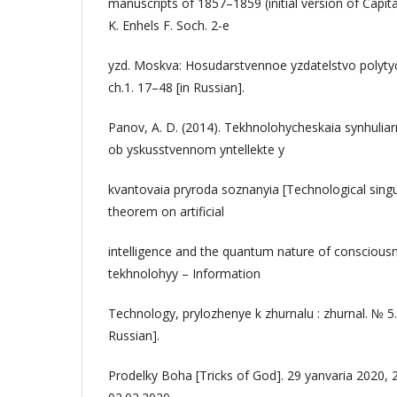
manuscripts of 1857–1859 (initial version of Capita
K. Enhels F. Soch. 2-e
yzd. Moskva: Hosudarstvennoe yzdatelstvo polytych
ch.1. 17–48 [in Russian].
Panov, A. D. (2014). Tekhnolohycheskaia synhulia
ob yskusstvennom yntellekte y
kvantovaia pryroda soznanyia [Technological singul
theorem on artificial
intelligence and the quantum nature of consciou
tekhnolohyy – Information
Technology, prylozhenye k zhurnalu : zhurnal. № 5
Russian].
Prodelky Boha [Tricks of God]. 29 yanvaria 2020, 