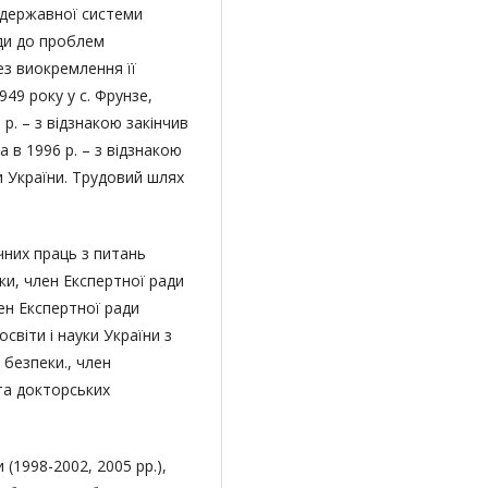
едержавної системи
оди до проблем
ез виокремлення її
49 року у с. Фрунзе,
р. – з відзнакою закінчив
 в 1996 р. – з відзнакою
 України. Трудовий шлях
чних праць з питань
и, член Експертної ради
ен Експертної ради
світи і науки України з
 безпеки., член
та докторських
(1998-2002, 2005 рр.),