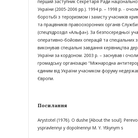
перший заступник Секретаря Ради національної
України (2005-2006 рр.). 1994 р. – 1998 р. - оч
боротьбі з тероризмом і захисту учасників кр
та працівників правоохоронних органів Служби
(спецпідрозділ «Альфа»). За безпосередньої уча
оперативно-бойових операцій та спеціальних 
виконував спеціальні завдання керівництва де
України за кордоном. 2003 р. – заснував і очо
громадську організацію “Міжнародна антитерор
єдиним від України учасником форуму недержав
Європи.
Посилання
Arystotel (1976). O dushe [About the soul]. Perevo
yspravlennyi y dopolnennyi M. Y. Ytkynym s