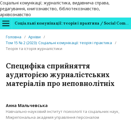
Соціальні комунікації; журналістика, видавнича справа,
редагування, книгознавство, бібліотекознавство,
архівознавство
Соціальні комунікації: теорія і практика / Social Communications: Theory and Practice
Головна
/
Архіви
/
Том 15 № 2 (2023): Соціальні комунікації: теорія і практика
/
Теорія та історія журналістики
Специфіка сприйняття
аудиторією журналістських
матеріалів про неповнолітніх
Анна Мальчевська
Навчально-науковий інститут психології та соціальних наук,
Міжрегіональна академія управління персоналом