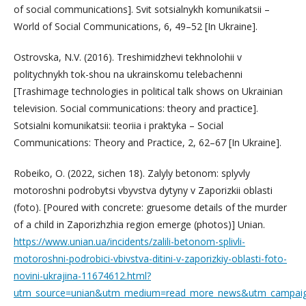
of social communications]. Svit sotsialnykh komunikatsii –
World of Social Communications, 6, 49–52 [In Ukraine].
Ostrovska, N.V. (2016). Treshimidzhevi tekhnolohii v
politychnykh tok-shou na ukrainskomu telebachenni
[Trashimage technologies in political talk shows on Ukrainian
television. Social communications: theory and practice].
Sotsialni komunikatsii: teoriia i praktyka – Social
Communications: Theory and Practice, 2, 62–67 [In Ukraine].
Robeiko, O. (2022, sichen 18). Zalyly betonom: splyvly
motoroshni podrobytsi vbyvstva dytyny v Zaporizkii oblasti
(foto). [Poured with concrete: gruesome details of the murder
of a child in Zaporizhzhia region emerge (photos)] Unian.
https://www.unian.ua/incidents/zalili-betonom-splivli-
motoroshni-podrobici-vbivstva-ditini-v-zaporizkiy-oblasti-foto-
novini-ukrajina-11674612.html?
utm_source=unian&utm_medium=read_more_news&utm_campaig