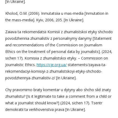
[In Ukraine].
Kholod, O.M. (2006). Inmutatsiia u mas-media [Inmutation in
the mass-media]. Kyiv, 2006, 205. [In Ukraine].
Zaiava ta rekomendatsii Komisii z zhurnalistskoi etyky shchodo
povodzhennia zhurnalistiv z personalnymy danymy [Statement
and recommendations of the Commission on Journalism
Ethics on the treatment of personal data by journalists]. (2024,
sichen 17). Komisiia z zhurnalistskoi etyky. – Commission on
Journalistic Ethics.
https://cje.org.ua/
statements/zayava-ta-
rekomendaciyi-komisiyi-z-zhurnalistskoyi-etyky-shchodo-
povodzhennya-zhurnalistiv-z/ [In Ukraine].
Chy pravomirno braty komentar u dytyny abo shcho slid znaty
zhurnalistu? [Is it legitimate to take a comment from a child or
what a journalist should know?] (2024, sichen 17). Tsentr
demokratii ta verkhovenstva prava [In Ukraine].