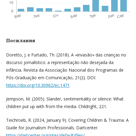
Посилання
Doretto, J. e Furtado, Th. (2018). A «invasão» das crianças no
discurso jornalístico: a representação não desejada da
infância. Revista da Associação Nacional dos Programas de
Pós-Graduação em Comunicação, 21(2). DOI:
https://doi.org/10.30962/ec.1471
Jempson, M. (2005). Slander, sentimentality or silence: What
children put up with from the media. Childright, 221.
Teichroeb, R. (2024, January 9). Covering Children & Trauma. A
Guide for Journalism Professionals. Dartcenter.
https://dartcenter.org/sites/default/files/