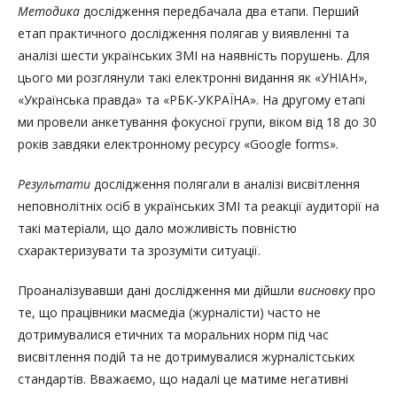
Методика
дослідження передбачала два етапи. Перший
етап практичного дослідження полягав у виявленні та
аналізі шести українських ЗМІ на наявність порушень. Для
цього ми розглянули такі електронні видання як «УНІАН»,
«Українська правда» та «РБК-УКРАЇНА». На другому етапі
ми провели анкетування фокусної групи, віком від 18 до 30
років завдяки електронному ресурсу «Google forms».
Результати
дослідження полягали в аналізі висвітлення
неповнолітніх осіб в українських ЗМІ та реакції аудиторії на
такі матеріали, що дало можливість повністю
схарактеризувати та зрозуміти ситуації.
Проаналізувавши дані дослідження ми дійшли
висновку
про
те, що працівники масмедіа (журналісти) часто не
дотримувалися етичних та моральних норм під час
висвітлення подій та не дотримувалися журналістських
стандартів. Вважаємо, що надалі це матиме негативні