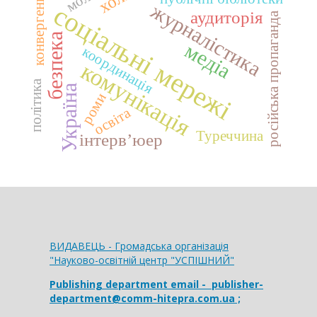
конвергенція
журналістика
соціальні мережі
аудиторія
російська пропаганда
безпека
медіа
координація
комунікація
політика
Україна
роми
освіта
Туреччина
інтерв’юер
ВИДАВЕЦЬ - Громадська організація
"Науково-освітній центр "УСПІШНИЙ"
Publishing department email
- publisher-
department@comm-hitepra.com.ua ;