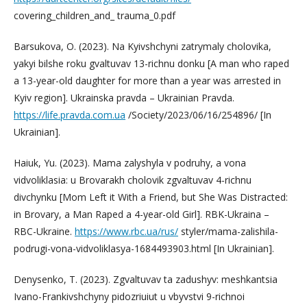
covering_children_and_ trauma_0.pdf
Barsukova, O. (2023). Na Kyivshchyni zatrymaly cholovika,
yakyi bilshe roku gvaltuvav 13-richnu donku [A man who raped
a 13-year-old daughter for more than a year was arrested in
Kyiv region]. Ukrainska pravda – Ukrainian Pravda.
https://life.pravda.com.ua
/Society/2023/06/16/254896/ [In
Ukrainian].
Haiuk, Yu. (2023). Mama zalyshyla v podruhy, a vona
vidvoliklasia: u Brovarakh cholovik zgvaltuvav 4-richnu
divchynku [Mom Left it With a Friend, but She Was Distracted:
in Brovary, a Man Raped a 4-year-old Girl]. RBK-Ukraina –
RBC-Ukraine.
https://www.rbc.ua/rus/
styler/mama-zalishila-
podrugi-vona-vidvoliklasya-1684493903.html [In Ukrainian].
Denysenko, T. (2023). Zgvaltuvav ta zadushyv: meshkantsia
Ivano-Frankivshchyny pidozriuiut u vbyvstvi 9-richnoi