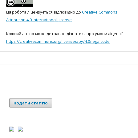
Ця робота ліцензується відповідно до
Creative Commons
Attribution 4.0 International License
.
Кожний автор може детально дізнатися про умови ліцензії -
https://creativecommons.org/licenses/by/4.0/leg
alcode
Подати статтю