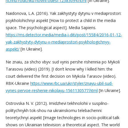
richnu-rodichku-novini-odesi-12383094.html
[In Ukraine].
Naidonova, L.A. (2016). Yak zakhystyty dytynu v mediaprostori:
psykholohichnyi aspekt [How to protect a child in the media
space. The psychological aspect]. Media Sapiens.
https://ms.detector.media/media-i-diti/post/15584/2016-01-12-
yak-zakhystyty-dytynu-v-mediaprostori-psykhologichnyy-
aspekt/
[In Ukraine].
Ne znaiu, za shcho vbyv: sud vynis pershe rishennia po Mykoli
Tarasovu (video) (2019). [I don’t know why I killed him: the
court delivered the first decision on Mykola Tarasov (video).
RBK-Ukraine
https://www.rbc.ua/ukr/styler/znayu-ubil-sud-
vynes-pervoe-reshenie-nikolayu-1561130577.html
[In Ukraine].
Ostrovska N. V. (2012). Imidzhevi tekhnolohii v suspilno-
politychnykh tok-shou na ukrainskomu telebachenni:
teoretychnyi aspekt [Image technologies in socio-political talk
shows on Ukrainian television: a theoretical aspect. The world