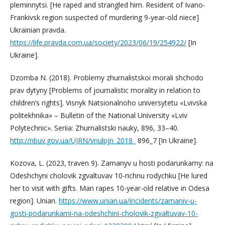
pleminnytsi. [He raped and strangled him. Resident of Ivano-
Frankivsk region suspected of murdering 9-year-old niece]
Ukrainian pravda.
https://life.pravda.com.ua/society/2023/06/19/254922/
[In
Ukraine].
Dzomba N. (2018). Problemy zhurnalistskoi morali shchodo
prav dytyny [Problems of journalistic morality in relation to
children’s rights]. Visnyk Natsionalnoho universytetu «Lvivska
politekhnika» – Bulletin of the National University «Lviv
Polytechnic». Seriia: Zhurnalistski nauky, 896, 33–40.
http://nbuv.gov.ua/UJRN/vnulpjn_2018_
896_7 [In Ukraine].
Kozova, L. (2023, traven 9). Zamanyv u hosti podarunkamy: na
Odeshchyni cholovik zgvaltuvav 10-richnu rodychku [He lured
her to visit with gifts. Man rapes 10-year-old relative in Odesa
region]. Unian.
https://www.unian.ua/incidents/zamaniv-u-
gosti-podarunkami-na-odeshchini-cholovik-zgvaltuvav-10-