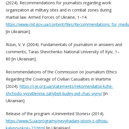
(2024). Recommendations for journalists regarding work
organization at military sites and in combat zones during
martial law. Armed Forces of Ukraine, 1–14.
https://www.mil.gov.ua/content/files/Recommendations_for_medi
[in Ukrainian].
Rizun, V. V. (2004). Fundamentals of journalism in answers and
comments, Taras Shevchenko National University of Kyiv, 1–
80 [in Ukrainian].
Recommendations of the Commission on Journalism Ethics
Regarding the Coverage of Civilian Casualties in Wartime
(2024).
https://cje.org.ua/statements/rekomendatsii-kzhe-
shchodo-vysvitlennia-zahybeli-liudey-pid-chas-viyny/
[in
Ukrainian].
Release of the program «Uninvented Stories» (2014).
https://www.5.ua/programy/nevyhadani-istorii-z-olhoiu-
kalynovskoiu-23.html
[in Ukrainian].