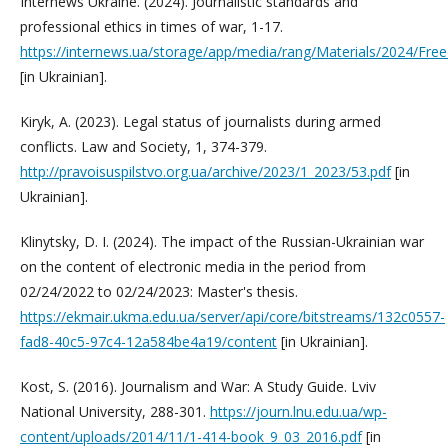
Internews Ukraine. (2024). Journalistic standards and
professional ethics in times of war, 1-17.
https://internews.ua/storage/app/media/rang/Materials/2024/F
[in Ukrainian].
Kiryk, A. (2023). Legal status of journalists during armed
conflicts. Law and Society, 1, 374-379.
http://pravoisuspilstvo.org.ua/archive/2023/1_2023/53.pdf
[in
Ukrainian].
Klinytsky, D. I. (2024). The impact of the Russian-Ukrainian war
on the content of electronic media in the period from
02/24/2022 to 02/24/2023: Master's thesis.
https://ekmair.ukma.edu.ua/server/api/core/bitstreams/132c0557-
fad8-40c5-97c4-12a584be4a19/content
[in Ukrainian].
Kost, S. (2016). Journalism and War: A Study Guide. Lviv
National University, 288-301.
https://journ.lnu.edu.ua/wp-
content/uploads/2014/11/1-414-book_9_03_2016.pdf
[in