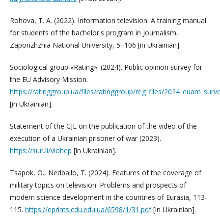
Rohova, T. A. (2022). Information television: A training manual
for students of the bachelor's program in Journalism,
Zaporizhzhia National University, 5–106 [in Ukrainian].
Sociological group «Rating». (2024). Public opinion survey for
the EU Advisory Mission.
https://ratinggroup.ua/files/ratinggroup/reg_files/2024_euam_surv
[in Ukrainian].
Statement of the CJE on the publication of the video of the
execution of a Ukrainian prisoner of war (2023).
https://surl.li/vlohep
[in Ukrainian].
Tsapok, O., Nedbailo, T. (2024). Features of the coverage of
military topics on television. Problems and prospects of
modern science development in the countries of Eurasia, 113-
115.
https://eprints.cdu.edu.ua/6598/1/31.pdf
[in Ukrainian].