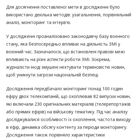
Для досягнення поставленої мети в дослідженні було
використано декілька методів: узагальнення, порівняльний
аналіз, моніторинг та інтерв'ю.
У дослідженні проаналізовано законодавчу базу воєнного
стану, яка безпосередньо впливає на діяльність ЗМІ у
воєнний час. Зазначалося, що встановлені правові межі
впливають на різні аспекти роботи ЗМІ. Зокрема,
журналісти іноді змушені нехтувати терміновістю новин,
щоб уникнути загрози національній безпеці.
Дослідження передбачало моніторинг понад 100 годин
ефіру двох телекомпаній, що охоплював 82 випуски новин,
які включали 230 оригінальних матеріалів (телерепортажів
або прямих ефірів) на військову тематику. Під час аналізу
досліджувалися особливості їх охоплення, частота виходу
в ефір, динаміка обсягу контенту за періоди моніторингу.
Дослідження також порівняло характеристики