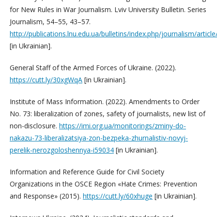
for New Rules in War Journalism. Lviv University Bulletin. Series
Journalism, 54–55, 43–57.
http://publications.lnu.edu.ua/bulletins/index.php/journalism/artic
[in Ukrainian].
General Staff of the Armed Forces of Ukraine. (2022).
https://cutt.ly/30xgWqA
[in Ukrainian].
Institute of Mass Information. (2022). Amendments to Order
No. 73: liberalization of zones, safety of journalists, new list of
non-disclosure.
https://imi.org.ua/monitorings/zminy-do-
nakazu-73-liberalizatsiya-zon-bezpeka-zhurnalistiv-novyj-
perelik-nerozgoloshennya-i59034
[in Ukrainian].
Information and Reference Guide for Civil Society
Organizations in the OSCE Region «Hate Crimes: Prevention
and Response» (2015).
https://cutt.ly/60xhuge
[in Ukrainian].