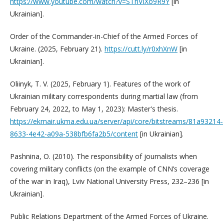
https://www.youtube.com/watch?v=STnVIXo9R9Y
[in
Ukrainian].
Order of the Commander-in-Chief of the Armed Forces of
Ukraine. (2025, February 21).
https://cutt.ly/r0xhXnW
[in
Ukrainian].
Oliinyk, T. V. (2025, February 1). Features of the work of
Ukrainian military correspondents during martial law (from
February 24, 2022, to May 1, 2023): Master's thesis.
https://ekmair.ukma.edu.ua/server/api/core/bitstreams/81a93214-
8633-4e42-a09a-538bfb6fa2b5/content
[in Ukrainian].
Pashnina, O. (2010). The responsibility of journalists when
covering military conflicts (on the example of CNN’s coverage
of the war in Iraq), Lviv National University Press, 232–236 [in
Ukrainian].
Public Relations Department of the Armed Forces of Ukraine.