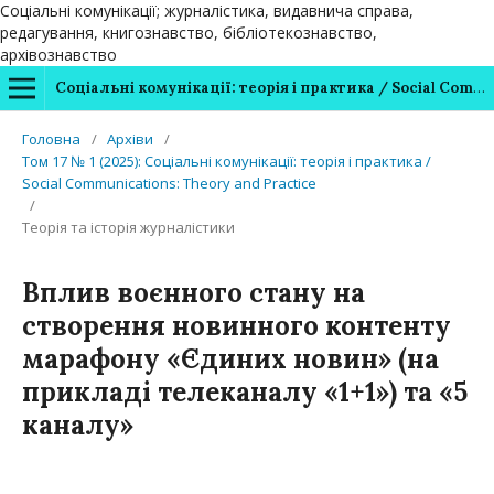
Соціальні комунікації; журналістика, видавнича справа,
редагування, книгознавство, бібліотекознавство,
архівознавство
Соціальні комунікації: теорія і практика / Social Communications: Theory and Practice
Головна
/
Архіви
/
Том 17 № 1 (2025): Соціальні комунікації: теорія і практика /
Social Communications: Theory and Practice
/
Теорія та історія журналістики
Вплив воєнного стану на
створення новинного контенту
марафону «Єдиних новин» (на
прикладі телеканалу «1+1») та «5
каналу»