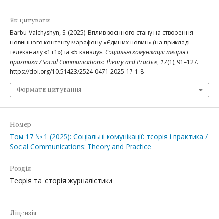
Як цитувати
Barbu-Valchyshyn, S. (2025). Вплив воєнного стану на створення
новинного контенту марафону «Єдиних новин» (на прикладі
телеканалу «1+1») та «5 каналу».
Соціальні комунікації: теорія і
практика / Social Communications: Theory and Practice
,
17
(1), 91–127.
https://doi.org/10.51423/2524-0471-2025-17-1-8
Формати цитування
Номер
Том 17 № 1 (2025): Соціальні комунікації: теорія і практика /
Social Communications: Theory and Practice
Розділ
Теорія та історія журналістики
Ліцензія