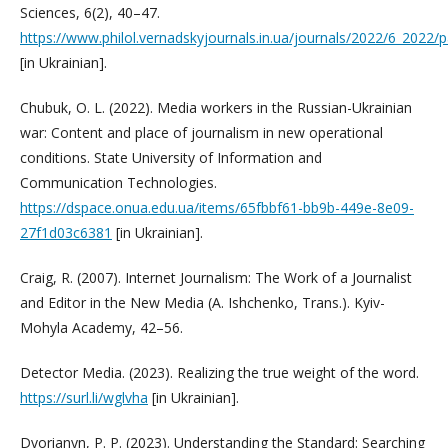
Sciences, 6(2), 40–47.
https://www.philol.vernadskyjournals.in.ua/journals/2022/6_2022/p
[in Ukrainian].
Chubuk, O. L. (2022). Media workers in the Russian-Ukrainian
war: Content and place of journalism in new operational
conditions. State University of Information and
Communication Technologies.
https://dspace.onua.edu.ua/items/65fbbf61-bb9b-449e-8e09-
27f1d03c6381
[in Ukrainian].
Craig, R. (2007). Internet Journalism: The Work of a Journalist
and Editor in the New Media (A. Ishchenko, Trans.). Kyiv-
Mohyla Academy, 42–56.
Detector Media. (2023). Realizing the true weight of the word.
https://surl.li/wglvha
[in Ukrainian].
Dvorianyn, P. P. (2023). Understanding the Standard: Searching