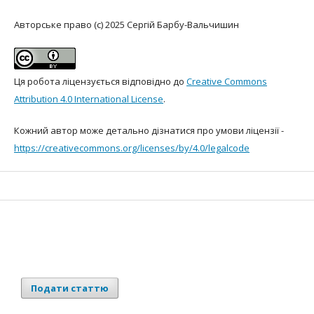
Авторське право (c) 2025 Сергій Барбу-Вальчишин
Ця робота ліцензується відповідно до
Creative Commons
Attribution 4.0 International License
.
Кожний автор може детально дізнатися про умови ліцензії -
https://creativecommons.org/licenses/by/4.0/leg
alcode
Подати статтю