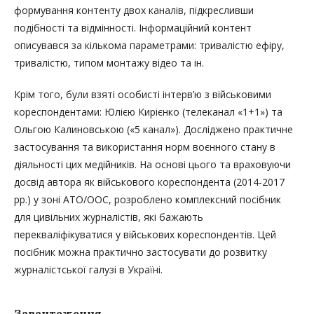
формування контенту двох каналів, підкресливши
подібності та відмінності. Інформаційний контент
описувався за кількома параметрами: тривалістю ефіру,
тривалістю, типом монтажу відео та ін.
Крім того, були взяті особисті інтерв’ю з військовими
кореспондентами: Юлією Кирієнко (телеканал «1+1») та
Ольгою Калиновською («5 канал»). Досліджено практичне
застосування та використання норм воєнного стану в
діяльності цих медійників. На основі цього та враховуючи
досвід автора як військового кореспондента (2014-2017
рр.) у зоні АТО/ООС, розроблено комплексний посібник
для цивільних журналістів, які бажають
перекваліфікуватися у військових кореспондентів. Цей
посібник можна практично застосувати до розвитку
журналістської галузі в Україні.
Завантаження