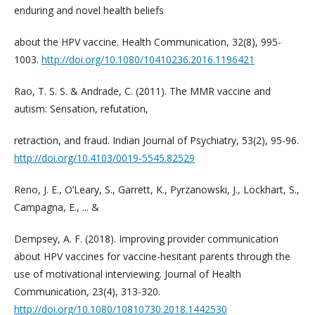
enduring and novel health beliefs
about the HPV vaccine. Health Communication, 32(8), 995-
1003.
http://doi.org/10.1080/10410236.2016.1196421
Rao, T. S. S. & Andrade, C. (2011). The MMR vaccine and
autism: Sensation, refutation,
retraction, and fraud. Indian Journal of Psychiatry, 53(2), 95-96.
http://doi.org/10.4103/0019-5545.82529
Reno, J. E., O’Leary, S., Garrett, K., Pyrzanowski, J., Lockhart, S.,
Campagna, E., ... &
Dempsey, A. F. (2018). Improving provider communication
about HPV vaccines for vaccine-hesitant parents through the
use of motivational interviewing. Journal of Health
Communication, 23(4), 313-320.
http://doi.org/10.1080/10810730.2018.1442530