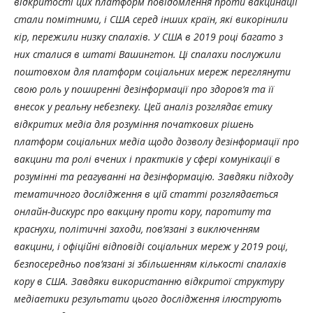
відкритості цих платформ повідомлення проти вакцинації
стали помітними, і США серед інших країн, які викорінили
кір, пережили низку спалахів. У США в 2019 році багато з
них сталися в штаті Вашингтон. Ці спалахи послужили
поштовхом для платформ соціальних мереж переглянути
свою роль у поширенні дезінформації про здоров’я та її
внесок у реальну небезпеку. Цей аналіз розглядає етику
відкритих медіа для розуміння початкових рішень
платформ соціальних медіа щодо дозволу дезінформації про
вакцини та ролі вчених і практиків у сфері комунікації в
розумінні та реагуванні на дезінформацію. Завдяки підходу
тематичного дослідження в цій статті розглядається
онлайн-дискурс про вакцину проти кору, паротиту та
краснухи, політичні заходи, пов’язані з виключенням
вакцини, і офіційні відповіді соціальних мереж у 2019 році,
безпосередньо пов’язані зі збільшенням кількості спалахів
кору в США. Завдяки використанню відкритої структуру
медіаетики результати цього дослідження ілюструють