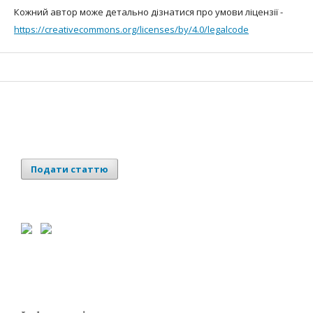
Кожний автор може детально дізнатися про умови ліцензії -
https://creativecommons.org/licenses/by/4.0/leg
alcode
Подати статтю