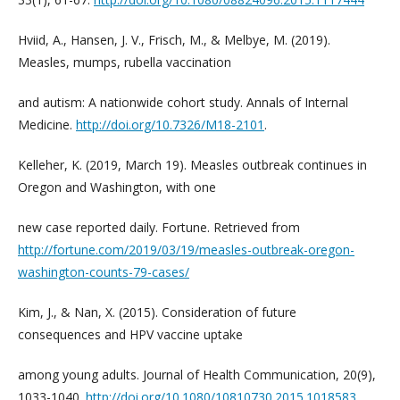
Hviid, A., Hansen, J. V., Frisch, M., & Melbye, M. (2019).
Measles, mumps, rubella vaccination
and autism: A nationwide cohort study. Annals of Internal
Medicine.
http://doi.org/10.7326/M18-2101
.
Kelleher, K. (2019, March 19). Measles outbreak continues in
Oregon and Washington, with one
new case reported daily. Fortune. Retrieved from
http://fortune.com/2019/03/19/measles-outbreak-oregon-
washington-counts-79-cases/
Kim, J., & Nan, X. (2015). Consideration of future
consequences and HPV vaccine uptake
among young adults. Journal of Health Communication, 20(9),
1033-1040.
http://doi.org/10.1080/10810730.2015.1018583