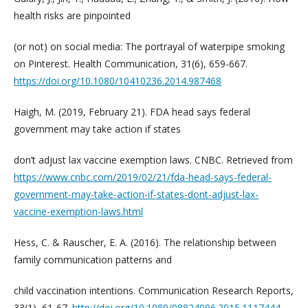
health risks are pinpointed
(or not) on social media: The portrayal of waterpipe smoking
on Pinterest. Health Communication, 31(6), 659-667.
https://doi.org/10.1080/10410236.2014.987468
Haigh, M. (2019, February 21). FDA head says federal
government may take action if states
don’t adjust lax vaccine exemption laws. CNBC. Retrieved from
https://www.cnbc.com/2019/02/21/fda-head-says-federal-
government-may-take-action-if-states-dont-adjust-lax-
vaccine-exemption-laws.html
Hess, C. & Rauscher, E. A. (2016). The relationship between
family communication patterns and
child vaccination intentions. Communication Research Reports,
33(1), 61-67.
http://doi.org/10.1080/08824096.2015.1117444