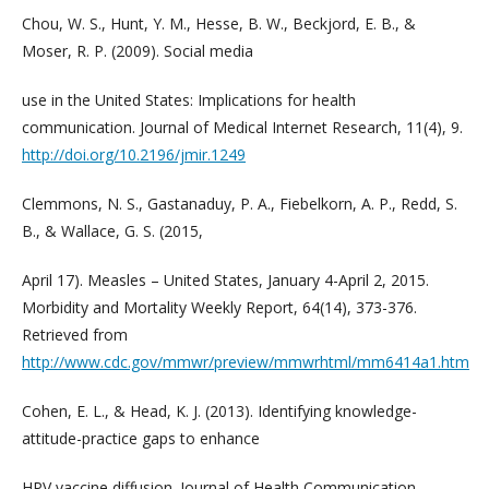
Chou, W. S., Hunt, Y. M., Hesse, B. W., Beckjord, E. B., &
Moser, R. P. (2009). Social media
use in the United States: Implications for health
communication. Journal of Medical Internet Research, 11(4), 9.
http://doi.org/10.2196/jmir.1249
Clemmons, N. S., Gastanaduy, P. A., Fiebelkorn, A. P., Redd, S.
B., & Wallace, G. S. (2015,
April 17). Measles – United States, January 4-April 2, 2015.
Morbidity and Mortality Weekly Report, 64(14), 373-376.
Retrieved from
http://www.cdc.gov/mmwr/preview/mmwrhtml/mm6414a1.htm
Cohen, E. L., & Head, K. J. (2013). Identifying knowledge-
attitude-practice gaps to enhance
HPV vaccine diffusion. Journal of Health Communication,