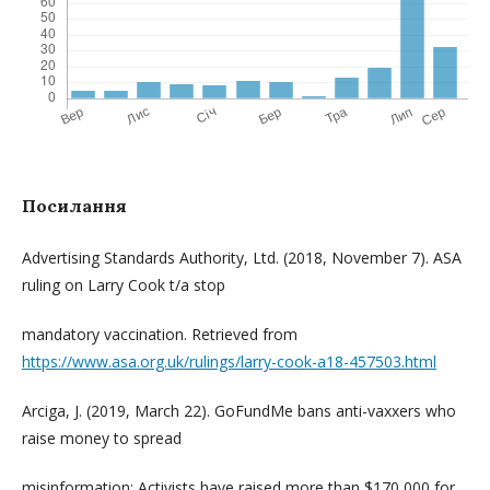
Посилання
Advertising Standards Authority, Ltd. (2018, November 7). ASA
ruling on Larry Cook t/a stop
mandatory vaccination. Retrieved from
https://www.asa.org.uk/rulings/larry-cook-a18-457503.html
Arciga, J. (2019, March 22). GoFundMe bans anti-vaxxers who
raise money to spread
misinformation: Activists have raised more than $170,000 for