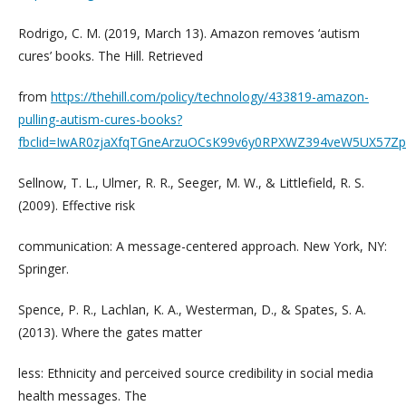
Rodrigo, C. M. (2019, March 13). Amazon removes ‘autism
cures’ books. The Hill. Retrieved
from
https://thehill.com/policy/technology/433819-amazon-
pulling-autism-cures-books?
fbclid=IwAR0zjaXfqTGneArzuOCsK99v6y0RPXWZ394veW5UX57Z
Sellnow, T. L., Ulmer, R. R., Seeger, M. W., & Littlefield, R. S.
(2009). Effective risk
communication: A message-centered approach. New York, NY:
Springer.
Spence, P. R., Lachlan, K. A., Westerman, D., & Spates, S. A.
(2013). Where the gates matter
less: Ethnicity and perceived source credibility in social media
health messages. The