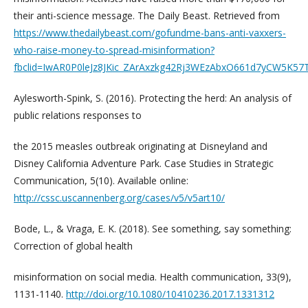
their anti-science message. The Daily Beast. Retrieved from
https://www.thedailybeast.com/gofundme-bans-anti-vaxxers-
who-raise-money-to-spread-misinformation?
fbclid=IwAR0P0leJz8JKic_ZArAxzkg42Rj3WEzAbxO661d7yCW5K57
Aylesworth-Spink, S. (2016). Protecting the herd: An analysis of
public relations responses to
the 2015 measles outbreak originating at Disneyland and
Disney California Adventure Park. Case Studies in Strategic
Communication, 5(10). Available online:
http://cssc.uscannenberg.org/cases/v5/v5art10/
Bode, L., & Vraga, E. K. (2018). See something, say something:
Correction of global health
misinformation on social media. Health communication, 33(9),
1131-1140.
http://doi.org/10.1080/10410236.2017.1331312