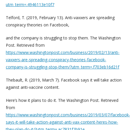
utm_term=.4946113e10f7
Telford, T. (2019, February 13). Anti-vaxxers are spreading
conspiracy theories on Facebook,
and the company is struggling to stop them. The Washington
Post. Retrieved from
https://www.washingtonpost.com/business/2019/02/13/anti-
vaxxers-are-spreading-conspiracy-theories-facebook-
company-is-struggling-stop-them/?utm_term=.f703eb16d21f
Thebault, R. (2019, March 7). Facebook says it will take action
against anti-vaccine content.
Here’s how it plans to do it. The Washington Post. Retrieved
from
https://www.washingtonpost.com/business/2019/03/07/facebook
says-it-will-take-action-against-anti-vax-content-heres-how-
they-plan-do-it/?utm_term=.ac7831f2b91e