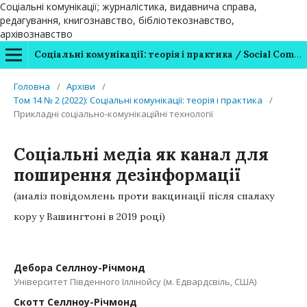
Соціальні комунікації; журналістика, видавнича справа,
редагування, книгознавство, бібліотекознавство,
архівознавство
Соціальні комунікації: теорія і практика / Social Communications: Theory and Practice
Головна
/
Архіви
/
Том 14 № 2 (2022): Соціальні комунікації: теорія і практика
/
Прикладні соціально-комунікаційні технології
Соціальні медіа як канал для
поширення дезінформації
(аналіз повідомлень проти вакцинації після спалаху
кору у Вашингтоні в 2019 році)
Дебора Селлноу-Річмонд
Університет Південного Іллінойсу (м. Едвардсвіль, США)
Скотт Селлноу-Річмонд