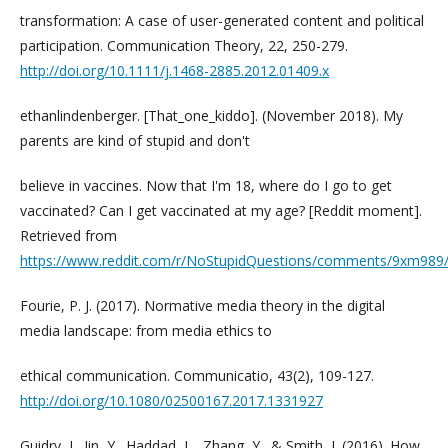
transformation: A case of user-generated content and political
participation. Communication Theory, 22, 250-279.
http://doi.org/10.1111/j.1468-2885.2012.01409.x
ethanlindenberger. [That_one_kiddo]. (November 2018). My
parents are kind of stupid and don't
believe in vaccines. Now that I'm 18, where do I go to get
vaccinated? Can I get vaccinated at my age? [Reddit moment].
Retrieved from
https://www.reddit.com/r/NoStupidQuestions/comments/9xm989/m
Fourie, P. J. (2017). Normative media theory in the digital
media landscape: from media ethics to
ethical communication. Communicatio, 43(2), 109-127.
http://doi.org/10.1080/02500167.2017.1331927
Guidry, J., Jin, Y., Haddad, L., Zhang, Y., & Smith, J. (2016). How