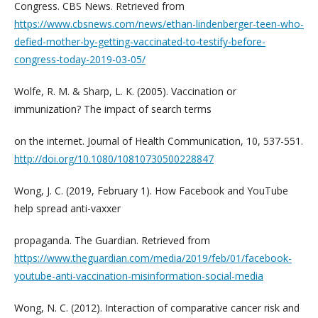
Congress. CBS News. Retrieved from
https://www.cbsnews.com/news/ethan-lindenberger-teen-who-
defied-mother-by-getting-vaccinated-to-testify-before-
congress-today-2019-03-05/
Wolfe, R. M. & Sharp, L. K. (2005). Vaccination or
immunization? The impact of search terms
on the internet. Journal of Health Communication, 10, 537-551.
http://doi.org/10.1080/10810730500228847
Wong, J. C. (2019, February 1). How Facebook and YouTube
help spread anti-vaxxer
propaganda. The Guardian. Retrieved from
https://www.theguardian.com/media/2019/feb/01/facebook-
youtube-anti-vaccination-misinformation-social-media
Wong, N. C. (2012). Interaction of comparative cancer risk and