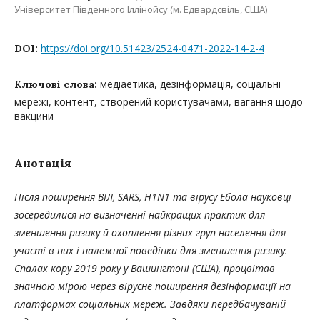
Університет Південного Іллінойсу (м. Едвардсвіль, США)
https://doi.org/10.51423/2524-0471-2022-14-2-4
DOI:
медіаетика, дезінформація, соціальні
Ключові слова:
мережі, контент, створений користувачами, вагання щодо
вакцини
Анотація
Після поширення ВІЛ, SARS, H1N1 та вірусу Ебола науковці
зосередилися на визначенні найкращих практик для
зменшення ризику й охоплення різних груп населення для
участі в них і належної поведінки для зменшення ризику.
Спалах кору 2019 року у Вашингтоні (США), процвітав
значною мірою через вірусне поширення дезінформації на
платформах соціальних мереж. Завдяки передбачуваній