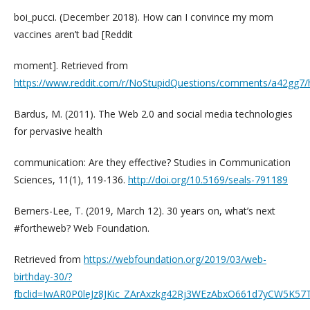
boi_pucci. (December 2018). How can I convince my mom
vaccines aren’t bad [Reddit
moment]. Retrieved from
https://www.reddit.com/r/NoStupidQuestions/comments/a42gg7
Bardus, M. (2011). The Web 2.0 and social media technologies
for pervasive health
communication: Are they effective? Studies in Communication
Sciences, 11(1), 119-136.
http://doi.org/10.5169/seals-791189
Berners-Lee, T. (2019, March 12). 30 years on, what’s next
#fortheweb? Web Foundation.
Retrieved from
https://webfoundation.org/2019/03/web-
birthday-30/?
fbclid=IwAR0P0leJz8JKic_ZArAxzkg42Rj3WEzAbxO661d7yCW5K57