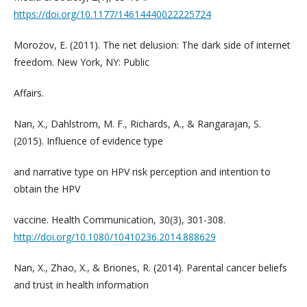
https://doi.org/10.1177/14614440022225724
Morozov, E. (2011). The net delusion: The dark side of internet
freedom. New York, NY: Public
Affairs.
Nan, X., Dahlstrom, M. F., Richards, A., & Rangarajan, S.
(2015). Influence of evidence type
and narrative type on HPV risk perception and intention to
obtain the HPV
vaccine. Health Communication, 30(3), 301-308.
http://doi.org/10.1080/10410236.2014.888629
Nan, X., Zhao, X., & Briones, R. (2014). Parental cancer beliefs
and trust in health information