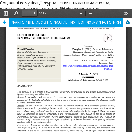
Соціальні комунікації; журналістика, видавнича справа,
редагування, книгознавство, бібліотекознавство,
архівознавство
ФАКТОР ВПЛИВУ В НОРМАТИВНИХ ТЕОРІЯХ ЖУРНАЛІСТИКИ