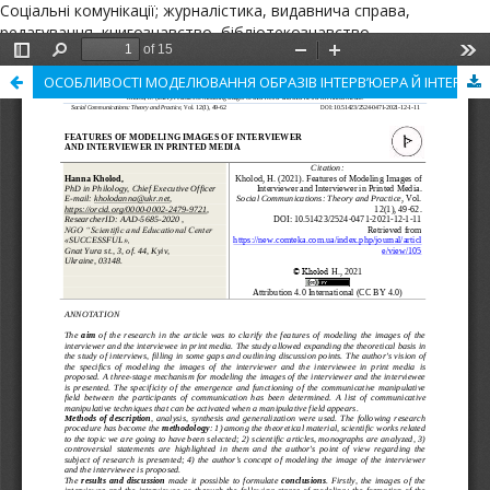
Соціальні комунікації; журналістика, видавнича справа,
редагування, книгознавство, бібліотекознавство,
архівознавство
ОСОБЛИВОСТІ МОДЕЛЮВАННЯ ОБРАЗІВ ІНТЕРВ’ЮЕРА Й ІНТЕРВ’ЮЙОВАНОГО В ДРУКОВАНИХ ЗМІ