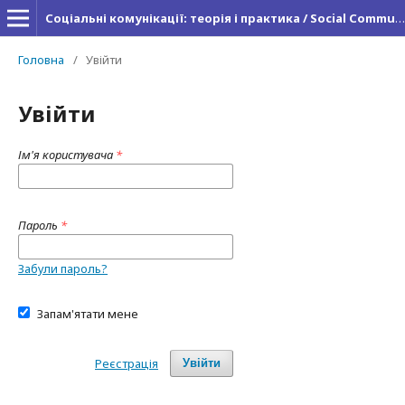
Соціальні комунікації: теорія і практика / Social Communications: Theory and Practice
Головна
/
Увійти
Увійти
Ім'я користувача
*
Пароль
*
Забули пароль?
Запам'ятати мене
Реєстрація
Увійти